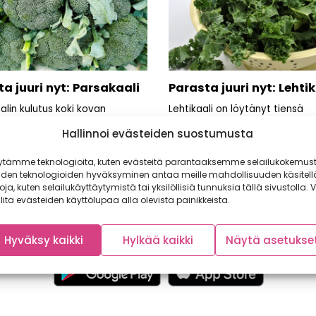
a juuri nyt: Parsakaali
Parasta juuri nyt: Lehtik
alin kulutus koki kovan
Lehtikaali on löytänyt tiensä
en 1990-luvun alussa.
ruokakauppoihin. Lehtikaali oli
Hallinnoi evästeiden suostumusta
NTIN HYLKIMÄ KASVIS
2013 hittikasvis ja se on jatkanut
pitoisen parsakaalin kulutus
loissa...
ytämme teknologioita, kuten evästeitä parantaaksemme selailukokemust
iden teknologioiden hyväksyminen antaa meille mahdollisuuden käsitell
toja, kuten selailukäyttäytymistä tai yksilöllisiä tunnuksia tällä sivustolla. V
lita evästeiden käyttölupaa alla olevista painikkeista.
Hyväksy kaikki
Hylkää kaikki
Näytä asetukse