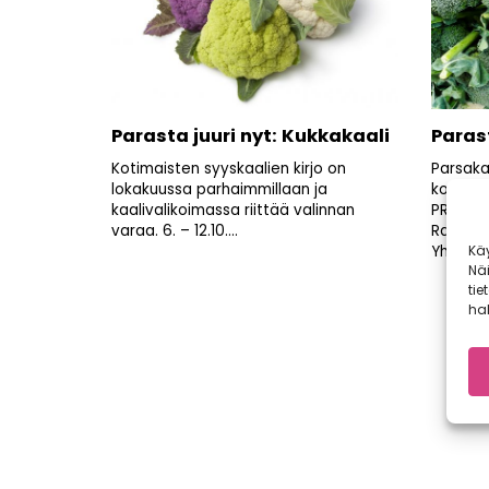
Parasta juuri nyt: Kukkakaali
Parast
Kotimaisten syyskaalien kirjo on
Parsaka
lokakuussa parhaimmillaan ja
kolauks
kaalivalikoimassa riittää valinnan
PRESIDE
varaa. 6. – 12.10....
Ravinto
Yhdysval
Kä
Nä
tie
hal