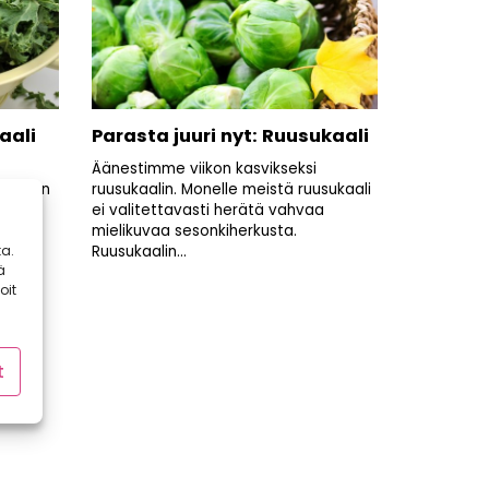
aali
Parasta juuri nyt: Ruusukaali
Äänestimme viikon kasvikseksi
 vuoden
ruusukaalin. Monelle meistä ruusukaali
...
ei valitettavasti herätä vahvaa
mielikuvaa sesonkiherkusta.
a.
Ruusukaalin...
ä
oit
t