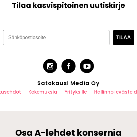
Tilaa kasvispitoinen uutiskirje
TILAA
Satokausi Media Oy
utusehdot
Kokemuksia
Yrityksille
Hallinnoi eväste
Osa A-lehdet konsernia