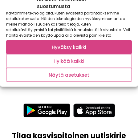
suostumusta
Käytämme teknologioita, kuten evästeitä parantaaksemme
selailukokemusta. Näiden teknologioiden hyväksyminen antaa
meille mahdollisuuden käsitellä tietoja, kuten
selailukäyttäytymistä tai yksilöllisiä tunnuksia tällä sivustolla. Voit
hallita evästeiden käyttölupaa alla olevista painikkeista.
Satokauden saaristolaisleipä
Hyväksy kaikki
Näin syksyllä satokauden antimet ovat parhaimmillaan.
Miltä kuulostaisi saaristolaisleipä marinoidulla lehtikaalilla,
Hylkää kaikki
paistetuilla kantarelleilla ja savutofulla?...
Näytä asetukset
Tilaa kasvispitoinen uutiskirje