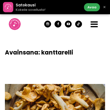
Satokausi
×
Avaa
Kokeile sovellusta!
Avainsana:
kanttarelli