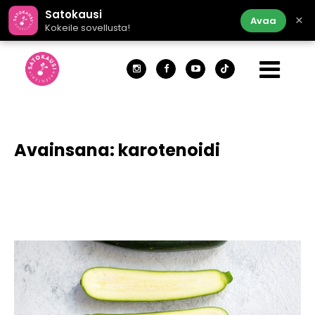
Satokausi
×
Avaa
Kokeile sovellusta!
Avainsana:
karotenoidi