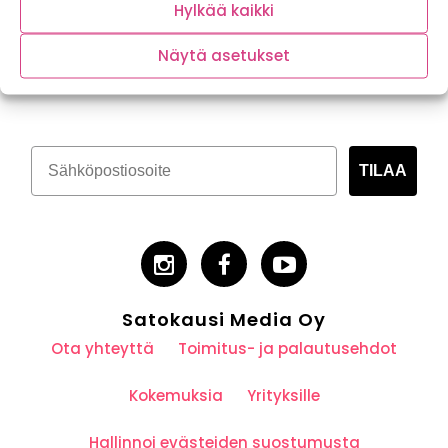
Hylkää kaikki
Näytä asetukset
Tilaa kasvispitoinen uutiskirje
TILAA
Satokausi Media Oy
Ota yhteyttä
Toimitus- ja palautusehdot
Kokemuksia
Yrityksille
Hallinnoi evästeiden suostumusta