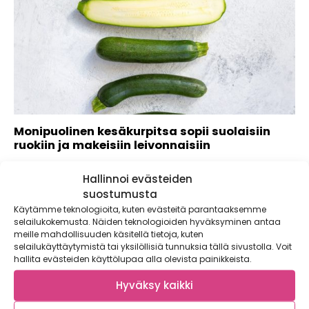
Monipuolinen kesäkurpitsa sopii suolaisiin
ruokiin ja makeisiin leivonnaisiin
Kesäkurpitsat kuuluvat kurkkukasveihin, joista muodostuu
Hallinnoi evästeiden
monipuolinen joukko. Pienet ja ohuet kesäkurpitsat ovat
maukkaimpia lajikkeesta...
suostumusta
Käytämme teknologioita, kuten evästeitä parantaaksemme
selailukokemusta. Näiden teknologioiden hyväksyminen antaa
meille mahdollisuuden käsitellä tietoja, kuten
selailukäyttäytymistä tai yksilöllisiä tunnuksia tällä sivustolla. Voit
hallita evästeiden käyttölupaa alla olevista painikkeista.
Hyväksy kaikki