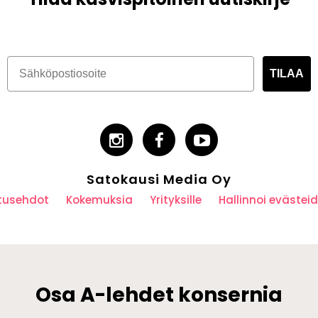
TILAA
Satokausi Media Oy
utusehdot
Kokemuksia
Yrityksille
Hallinnoi eväste
Osa A-lehdet konsernia