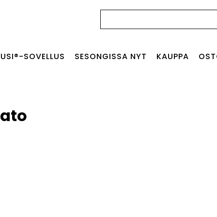
Haku:
USI®-SOVELLUS
SESONGISSA NYT
KAUPPA
OST
sato