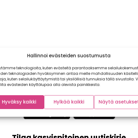
Hallinnoi evästeiden suostumusta
ytämme teknologioita, kuten evästeitä parantaaksemme selailukokemust
iden teknologioiden hyväksyminen antaa meille mahdollisuuden käsitell
toja, kuten selailukäyttäytymistä tai yksilöllisiä tunnuksia tällä sivustolla. V
lita evästeiden käyttölupaa alla olevista painikkeista.
Hyväksy kaikki
Hylkää kaikki
Näytä asetukse
Tilaa kasvispitoinen uutiskirje