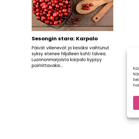
Sesongin stara: Karpalo
Päivät viilenevät ja kesäksi vaihtunut
syksy etenee hiljalleen kohti talvea.
Luonnonmarjoista karpalo kypsyy
poimittavaksi...
Kä
Nä
tie
hal