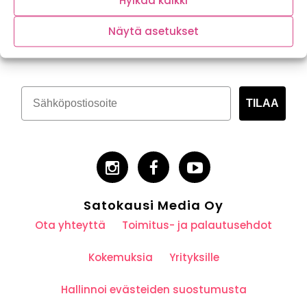
Hylkää kaikki
Tilaa kasvispitoinen uutiskirje
Näytä asetukset
TILAA
Satokausi Media Oy
Ota yhteyttä
Toimitus- ja palautusehdot
Kokemuksia
Yrityksille
Hallinnoi evästeiden suostumusta