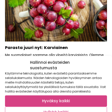
Parasta juuri nyt: Karviainen
Me suomalaiset saamme olla ylpeitä karviaisista. Olemme
nimittäin onnistuneet kehittämään erittäin kestäviä ja
Hallinnoi evästeiden
helppohoitoisia...
suostumusta
Käytämme teknologioita, kuten evästeitä parantaaksemme
selailukokemusta. Näiden teknologioiden hyväksyminen antaa
meille mahdollisuuden käsitellä tietoja, kuten
selailukäyttäytymistä tai yksilöllisiä tunnuksia tällä sivustolla. Voit
hallita evästeiden käyttölupaa alla olevista painikkeista.
Hyväksy kaikki