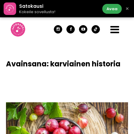
Satokausi
×
Avaa
Kokeile sovellusta!
Avainsana:
karviainen historia