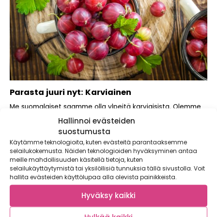
Parasta juuri nyt: Karviainen
Me suomalaiset saamme olla ylpeitä karviaisista. Olemme
nimittäin onnistuneet kehittämään erittäin kestäviä ja
Hallinnoi evästeiden
helppohoitoisia...
suostumusta
Käytämme teknologioita, kuten evästeitä parantaaksemme
selailukokemusta. Näiden teknologioiden hyväksyminen antaa
meille mahdollisuuden käsitellä tietoja, kuten
selailukäyttäytymistä tai yksilöllisiä tunnuksia tällä sivustolla. Voit
hallita evästeiden käyttölupaa alla olevista painikkeista.
Hyväksy kaikki