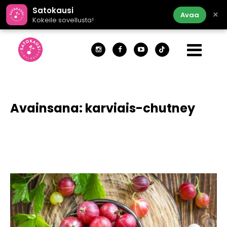
Satokausi
×
Avaa
Kokeile sovellusta!
Avainsana:
karviais-chutney