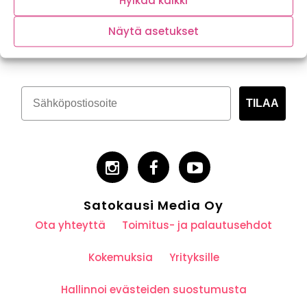
Hylkää kaikki
Tilaa kasvispitoinen uutiskirje
Näytä asetukset
TILAA
Satokausi Media Oy
Ota yhteyttä
Toimitus- ja palautusehdot
Kokemuksia
Yrityksille
Hallinnoi evästeiden suostumusta