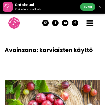
Satokausi
×
Avaa
Kokeile sovellusta!
Avainsana:
karviaisten käyttö