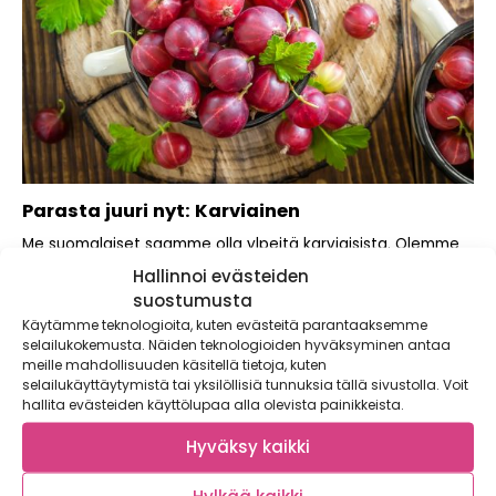
Parasta juuri nyt: Karviainen
Me suomalaiset saamme olla ylpeitä karviaisista. Olemme
nimittäin onnistuneet kehittämään erittäin kestäviä ja
Hallinnoi evästeiden
helppohoitoisia...
suostumusta
Käytämme teknologioita, kuten evästeitä parantaaksemme
selailukokemusta. Näiden teknologioiden hyväksyminen antaa
meille mahdollisuuden käsitellä tietoja, kuten
selailukäyttäytymistä tai yksilöllisiä tunnuksia tällä sivustolla. Voit
hallita evästeiden käyttölupaa alla olevista painikkeista.
Hyväksy kaikki