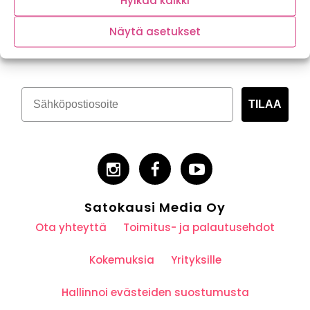
Hylkää kaikki
Tilaa kasvispitoinen uutiskirje
Näytä asetukset
TILAA
Satokausi Media Oy
Ota yhteyttä
Toimitus- ja palautusehdot
Kokemuksia
Yrityksille
Hallinnoi evästeiden suostumusta