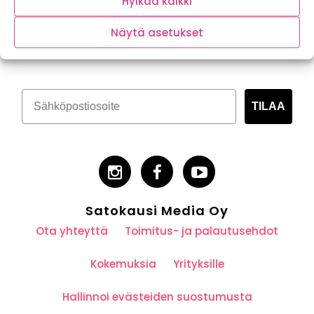
Hylkää kaikki
Tilaa kasvispitoinen uutiskirje
Näytä asetukset
TILAA
Satokausi Media Oy
Ota yhteyttä
Toimitus- ja palautusehdot
Kokemuksia
Yrityksille
Hallinnoi evästeiden suostumusta