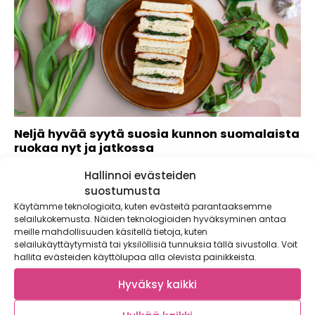
Neljä hyvää syytä suosia kunnon suomalaista
ruokaa nyt ja jatkossa
Ruoan alkuperä ja kotimaisuus kiinnostaa entistä enemmän,
Hallinnoi evästeiden
mutta miksi on tärkeää, että kiinnostus konkretisoituu...
suostumusta
Käytämme teknologioita, kuten evästeitä parantaaksemme
selailukokemusta. Näiden teknologioiden hyväksyminen antaa
meille mahdollisuuden käsitellä tietoja, kuten
selailukäyttäytymistä tai yksilöllisiä tunnuksia tällä sivustolla. Voit
hallita evästeiden käyttölupaa alla olevista painikkeista.
Hyväksy kaikki