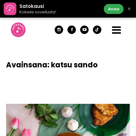
Satokausi
×
Avaa
Kokeile sovellusta!
Avainsana:
katsu sando