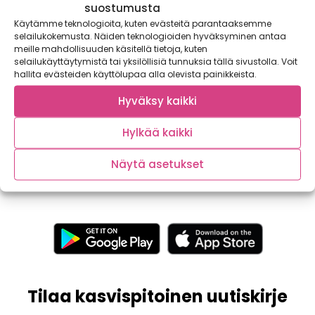
suostumusta
Käytämme teknologioita, kuten evästeitä parantaaksemme
selailukokemusta. Näiden teknologioiden hyväksyminen antaa
meille mahdollisuuden käsitellä tietoja, kuten
selailukäyttäytymistä tai yksilöllisiä tunnuksia tällä sivustolla. Voit
hallita evästeiden käyttölupaa alla olevista painikkeista.
Viikonlopun vinkki – Vihreät pavut
Hyväksy kaikki
Vihreät pavut ovat loppukesän ja alkusyksyn herkku, joko
olet maistanut? Kotimaiset pavut löytyvät nyt...
Hylkää kaikki
Näytä asetukset
Tilaa kasvispitoinen uutiskirje