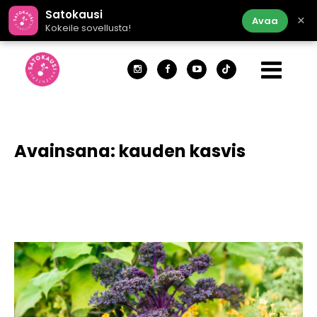
Satokausi
×
Avaa
Kokeile sovellusta!
Avainsana:
kauden kasvis