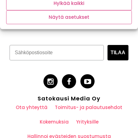
Hylkää kaikki
Näytä asetukset
Tilaa kasvispitoinen uutiskirje
TILAA
Satokausi Media Oy
Ota yhteyttä
Toimitus- ja palautusehdot
Kokemuksia
Yrityksille
Hallinnoi evästeiden suostumusta