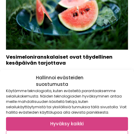
Vesimeloniranskalaiset ovat täydellinen
kesäpäivän tarjottava
Mitä, vesimeloniranskalaiset? Kyllä, kuulit oikein! Tämä
Hallinnoi evästeiden
hauska ja kekseliäs tarjoiluehdotus tekee varmasti
vaikutuksen esimerkiksi...
suostumusta
Käytämme teknologioita, kuten evästeitä parantaaksemme
selailukokemusta. Näiden teknologioiden hyväksyminen antaa
meille mahdollisuuden käsitellä tietoja, kuten
selailukäyttäytymistä tai yksilöllisiä tunnuksia tällä sivustolla. Voit
hallita evästeiden käyttölupaa alla olevista painikkeista.
Hyväksy kaikki