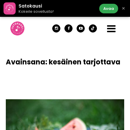
Satokausi
×
Avaa
Kokeile sovellusta!
Avainsana:
kesäinen tarjottava