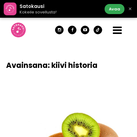
Satokausi
×
Avaa
Kokeile sovellusta!
Avainsana:
kiivi historia