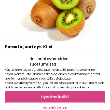
Parasta juuri nyt: Kiivi
Nuoreen viljelyhistoriaansa nähden kiivi on todella suosittu
Hallinnoi evästeiden
hedelmä. Nykypäivänä kiiviä viljellään ympäri maailman ja...
suostumusta
Käytämme teknologioita, kuten evästeitä parantaaksemme
selailukokemusta. Näiden teknologioiden hyväksyminen antaa
meille mahdollisuuden käsitellä tietoja, kuten
selailukäyttäytymistä tai yksilöllisiä tunnuksia tällä sivustolla. Voit
hallita evästeiden käyttölupaa alla olevista painikkeista.
Hyväksy kaikki
Hylkää kaikki