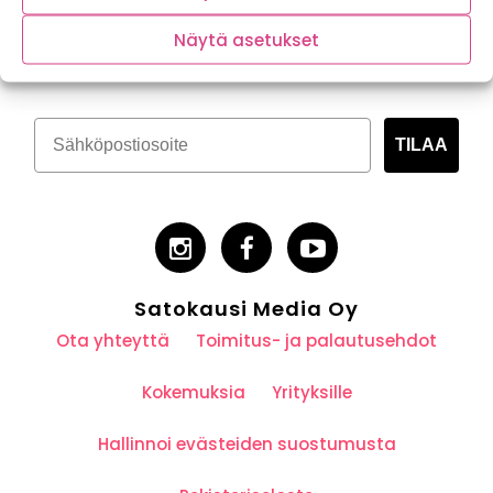
Tilaa kasvispitoinen uutiskirje
Näytä asetukset
TILAA
Satokausi Media Oy
Ota yhteyttä
Toimitus- ja palautusehdot
Kokemuksia
Yrityksille
Hallinnoi evästeiden suostumusta