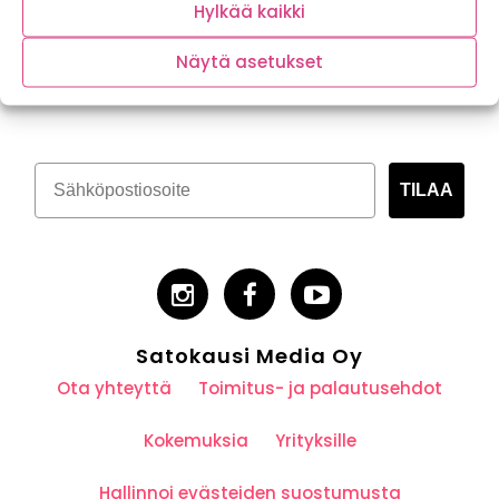
Hylkää kaikki
Näytä asetukset
Tilaa kasvispitoinen uutiskirje
TILAA
Satokausi Media Oy
Ota yhteyttä
Toimitus- ja palautusehdot
Kokemuksia
Yrityksille
Hallinnoi evästeiden suostumusta