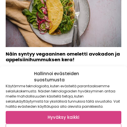
Näin syntyy vegaaninen omeletti avokadon ja
appelsiinihummuksen kera!
Kaupallinen yhteistyö: Lumme Vegaaninen omeletti, onko
Hallinnoi evästeiden
sellaista olemassakaan? Kasvisten maailmassa kaikki on
mahdollista! Munaton...
suostumusta
Käytämme teknologioita, kuten evästeitä parantaaksemme
selailukokemusta. Näiden teknologioiden hyväksyminen antaa
meille mahdollisuuden käsitellä tietoja, kuten
selailukäyttäytymistä tai yksilöllisiä tunnuksia tällä sivustolla. Voit
hallita evästeiden käyttölupaa alla olevista painikkeista.
Hyväksy kaikki