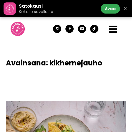
Satokausi
×
Avaa
Kokeile sovellusta!
Avainsana:
kikhernejauho