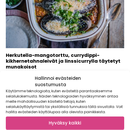
Herkutella-mangotorttu, currydippi-
kikhernetahnaleivät ja linssicurrylla täytetyt
munakoisot
Kaupallinen yhteistyö: Foodin Maukas arki syntyy pienistä
Hallinnoi evästeiden
teoista ja yksinkertaisista valinnoista. Arkisemmatkin ateriat
suostumusta
on...
Käytämme teknologioita, kuten evästeitä parantaaksemme
selailukokemusta. Näiden teknologioiden hyväksyminen antaa
meille mahdollisuuden käsitellä tietoja, kuten
selailukäyttäytymistä tai yksilöllisiä tunnuksia tällä sivustolla. Voit
hallita evästeiden käyttölupaa alla olevista painikkeista.
Hyväksy kaikki