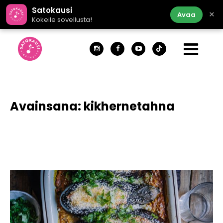
Satokausi
×
Avaa
Kokeile sovellusta!
Avainsana:
kikhernetahna