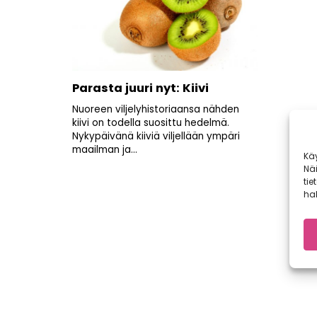
Parasta juuri nyt: Kiivi
Nuoreen viljelyhistoriaansa nähden
kiivi on todella suosittu hedelmä.
Nykypäivänä kiiviä viljellään ympäri
maailman ja...
Kä
Nä
tie
hal