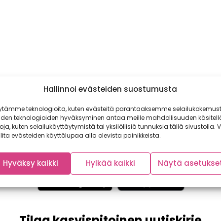
Hallinnoi evästeiden suostumusta
ytämme teknologioita, kuten evästeitä parantaaksemme selailukokemust
iden teknologioiden hyväksyminen antaa meille mahdollisuuden käsitell
toja, kuten selailukäyttäytymistä tai yksilöllisiä tunnuksia tällä sivustolla. V
lita evästeiden käyttölupaa alla olevista painikkeista.
Hyväksy kaikki
Hylkää kaikki
Näytä asetukse
Tilaa kasvispitoinen uutiskirje