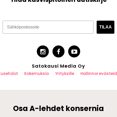
TILAA
Satokausi Media Oy
utusehdot
Kokemuksia
Yrityksille
Hallinnoi eväste
Osa A-lehdet konsernia