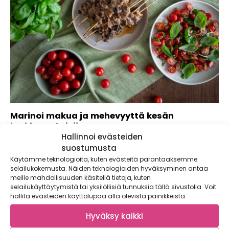
Marinoi makua ja mehevyyttä kesän
herkkuvartaisiin
Hallinnoi evästeiden
Tänä kesänä otetaan haltuun marinoinnin salat ja grillataan
suostumusta
entistäkin maukkaampia herkkuja. Grillasit sitten...
Käytämme teknologioita, kuten evästeitä parantaaksemme
selailukokemusta. Näiden teknologioiden hyväksyminen antaa
meille mahdollisuuden käsitellä tietoja, kuten
selailukäyttäytymistä tai yksilöllisiä tunnuksia tällä sivustolla. Voit
hallita evästeiden käyttölupaa alla olevista painikkeista.
Hyväksy kaikki