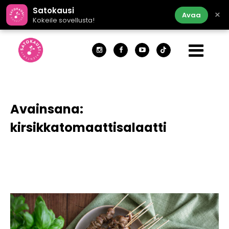
Satokausi
×
Avaa
Kokeile sovellusta!
Avainsana:
kirsikkatomaattisalaatti