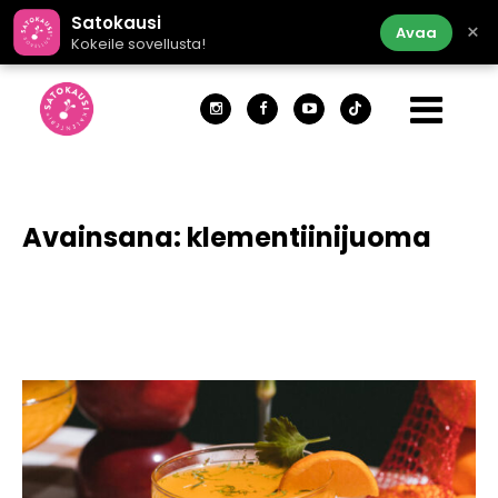
Satokausi
×
Avaa
Kokeile sovellusta!
Avainsana:
klementiinijuoma