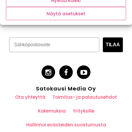
Hylkää kaikki
Tilaa kasvispitoinen uutiskirje
Näytä asetukset
TILAA
Satokausi Media Oy
Ota yhteyttä
Toimitus- ja palautusehdot
Kokemuksia
Yrityksille
Hallinnoi evästeiden suostumusta