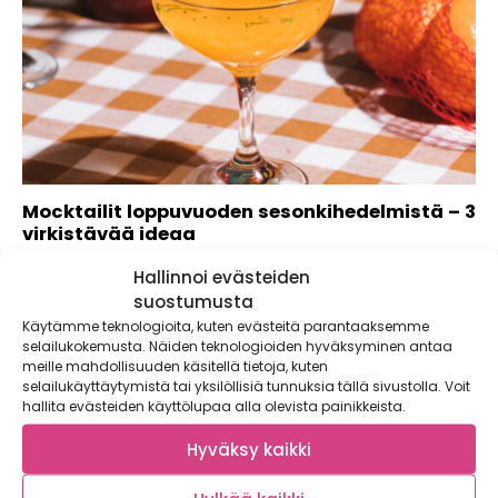
Mocktailit loppuvuoden sesonkihedelmistä – 3
virkistävää ideaa
Tässä tulee resepti säihkyvään loppuvuoteen: hyvä seura,
Hallinnoi evästeiden
herkullinen ruoka ja maukkaat juomat. Erityinen ilta...
suostumusta
Käytämme teknologioita, kuten evästeitä parantaaksemme
selailukokemusta. Näiden teknologioiden hyväksyminen antaa
meille mahdollisuuden käsitellä tietoja, kuten
selailukäyttäytymistä tai yksilöllisiä tunnuksia tällä sivustolla. Voit
hallita evästeiden käyttölupaa alla olevista painikkeista.
Hyväksy kaikki