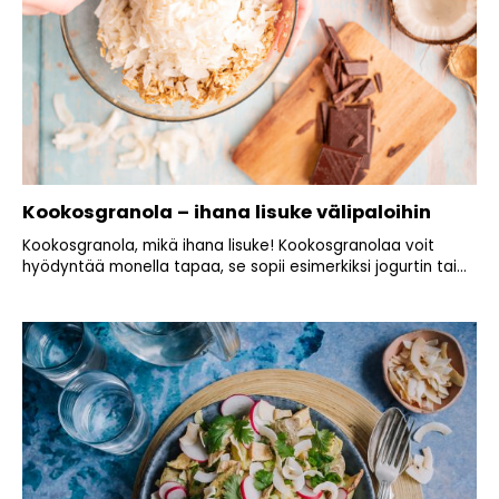
Kookosgranola – ihana lisuke välipaloihin
Kookosgranola, mikä ihana lisuke! Kookosgranolaa voit
hyödyntää monella tapaa, se sopii esimerkiksi jogurtin tai...