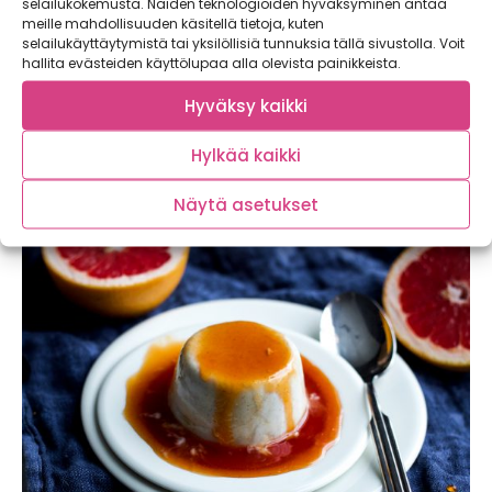
selailukokemusta. Näiden teknologioiden hyväksyminen antaa
meille mahdollisuuden käsitellä tietoja, kuten
selailukäyttäytymistä tai yksilöllisiä tunnuksia tällä sivustolla. Voit
hallita evästeiden käyttölupaa alla olevista painikkeista.
Vaniljainen kookosriisipuuro ja veriappelsiini-
chiahillo
Hyväksy kaikki
Raikas chia-siemenillä sakeutettu veriappelsiinihillo on
Hylkää kaikki
loistava kaveri vaniljalla maustetulle kookosriisipuurolle.
Koska hilloa ei kuumenneta,...
Näytä asetukset