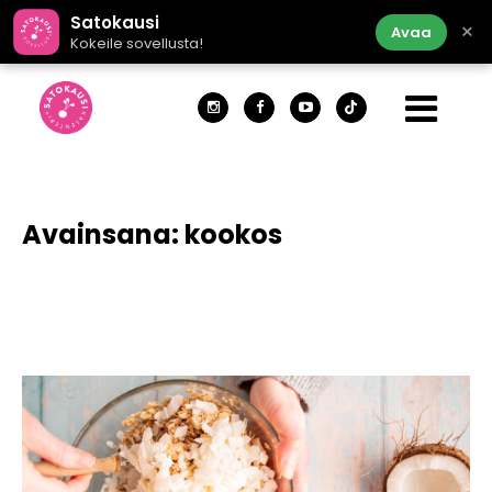
Satokausi
×
Avaa
Kokeile sovellusta!
Avainsana:
kookos