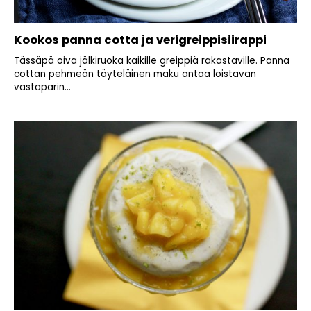
Kookos panna cotta ja verigreippisiirappi
Tässäpä oiva jälkiruoka kaikille greippiä rakastaville. Panna
cottan pehmeän täyteläinen maku antaa loistavan
vastaparin...