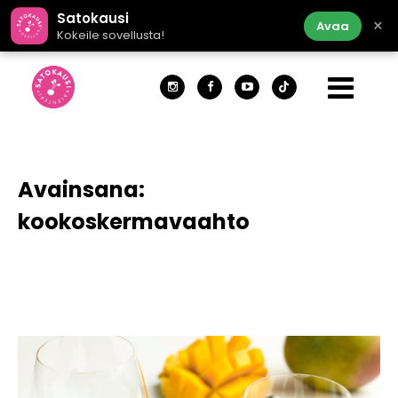
Satokausi
×
Avaa
Kokeile sovellusta!
Avainsana:
kookoskermavaahto