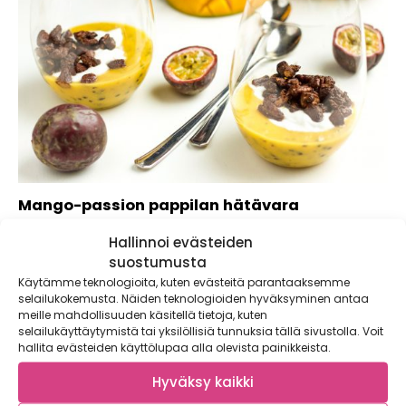
Mango-passion pappilan hätävara
Mango ja passiohedelmä tekevät tästä perinteisestä
Hallinnoi evästeiden
jälkiruoasta raikkaan ja keväisen. Pähkinärouhe antaa
suostumusta
joukkoon kivaa...
Käytämme teknologioita, kuten evästeitä parantaaksemme
selailukokemusta. Näiden teknologioiden hyväksyminen antaa
meille mahdollisuuden käsitellä tietoja, kuten
selailukäyttäytymistä tai yksilöllisiä tunnuksia tällä sivustolla. Voit
hallita evästeiden käyttölupaa alla olevista painikkeista.
Hyväksy kaikki