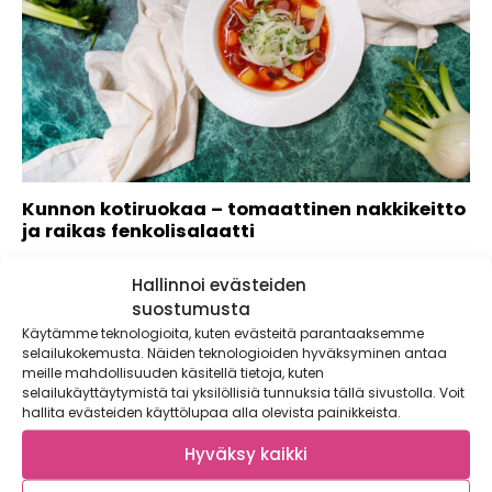
Kunnon kotiruokaa – tomaattinen nakkikeitto
ja raikas fenkolisalaatti
Iso kattilallinen höyryävää keittoa lämmittää mukavasti
Hallinnoi evästeiden
kirpeinä pakkaspäivinä. Arjen luottokeittoihin kuuluva
nakkisoppa nousee...
suostumusta
Käytämme teknologioita, kuten evästeitä parantaaksemme
selailukokemusta. Näiden teknologioiden hyväksyminen antaa
meille mahdollisuuden käsitellä tietoja, kuten
selailukäyttäytymistä tai yksilöllisiä tunnuksia tällä sivustolla. Voit
hallita evästeiden käyttölupaa alla olevista painikkeista.
Hyväksy kaikki