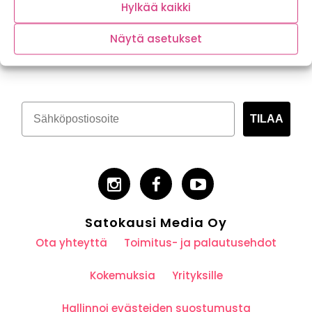
Hylkää kaikki
Näytä asetukset
Tilaa kasvispitoinen uutiskirje
TILAA
Satokausi Media Oy
Ota yhteyttä
Toimitus- ja palautusehdot
Kokemuksia
Yrityksille
Hallinnoi evästeiden suostumusta