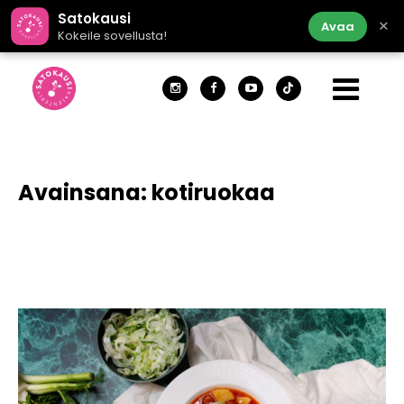
Satokausi
×
Avaa
Kokeile sovellusta!
Avainsana:
kotiruokaa