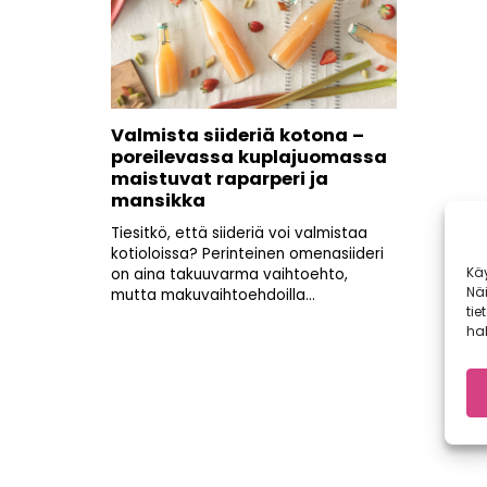
Valmista siideriä kotona –
poreilevassa kuplajuomassa
maistuvat raparperi ja
mansikka
Tiesitkö, että siideriä voi valmistaa
kotioloissa? Perinteinen omenasiideri
Kä
on aina takuuvarma vaihtoehto,
Nä
mutta makuvaihtoehdoilla...
tie
hal