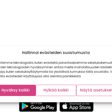
Hallinnoi evästeiden suostumusta
ytämme teknologioita, kuten evästeitä parantaaksemme selailukokemust
iden teknologioiden hyväksyminen antaa meille mahdollisuuden käsitell
toja, kuten selailukäyttäytymistä tai yksilöllisiä tunnuksia tällä sivustolla. V
lita evästeiden käyttölupaa alla olevista painikkeista.
Hyväksy kaikki
Hylkää kaikki
Näytä asetukse