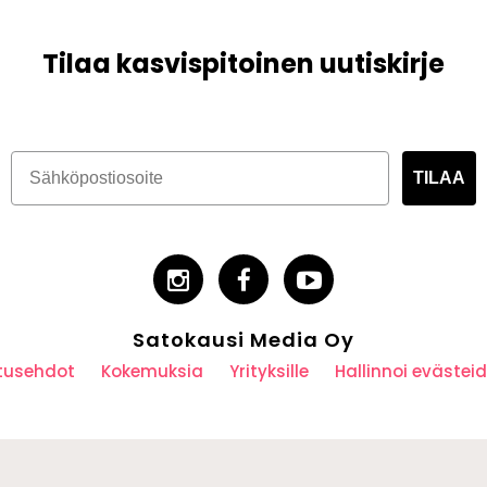
Tilaa kasvispitoinen uutiskirje
TILAA
Satokausi Media Oy
utusehdot
Kokemuksia
Yrityksille
Hallinnoi eväste