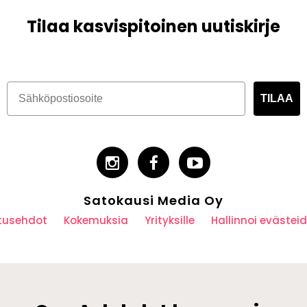
Tilaa kasvispitoinen uutiskirje
TILAA
Satokausi Media Oy
utusehdot
Kokemuksia
Yrityksille
Hallinnoi eväste