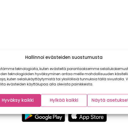
Hallinnoi evästeiden suostumusta
ytämme teknologioita, kuten evästeitä parantaaksemme selailukokemust
iden teknologioiden hyväksyminen antaa meille mahdollisuuden käsitell
toja, kuten selailukäyttäytymistä tai yksilöllisiä tunnuksia tällä sivustolla. V
lita evästeiden käyttölupaa alla olevista painikkeista.
Hyväksy kaikki
Hylkää kaikki
Näytä asetukse