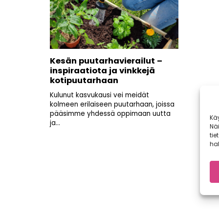
Kesän puutarhavierailut –
inspiraatiota ja vinkkejä
kotipuutarhaan
Kulunut kasvukausi vei meidät
kolmeen erilaiseen puutarhaan, joissa
pääsimme yhdessä oppimaan uutta
Kä
ja...
Nä
tie
hal