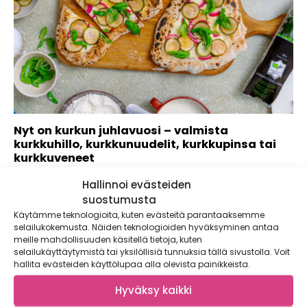
Nyt on kurkun juhlavuosi – valmista
kurkkuhillo, kurkkunuudelit, kurkkupinsa tai
kurkkuveneet
Kaupallinen yhteistyö Puhtaasti Kotimainen Kotimainen
Hallinnoi evästeiden
kurkku on yksi suomalaisten useimmin ostoskoriinsa
suostumusta
valitsema...
Käytämme teknologioita, kuten evästeitä parantaaksemme
selailukokemusta. Näiden teknologioiden hyväksyminen antaa
meille mahdollisuuden käsitellä tietoja, kuten
selailukäyttäytymistä tai yksilöllisiä tunnuksia tällä sivustolla. Voit
hallita evästeiden käyttölupaa alla olevista painikkeista.
Hyväksy kaikki