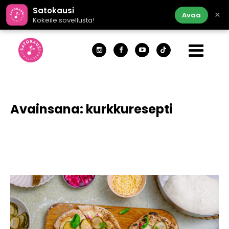
Satokausi
×
Avaa
Kokeile sovellusta!
Avainsana:
kurkkuresepti