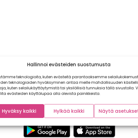
Hallinnoi evästeiden suostumusta
ytämme teknologioita, kuten evästeitä parantaaksemme selailukokemust
iden teknologioiden hyväksyminen antaa meille mahdollisuuden käsitell
toja, kuten selailukäyttäytymistä tai yksilöllisiä tunnuksia tällä sivustolla. V
lita evästeiden käyttölupaa alla olevista painikkeista.
Hyväksy kaikki
Hylkää kaikki
Näytä asetukse