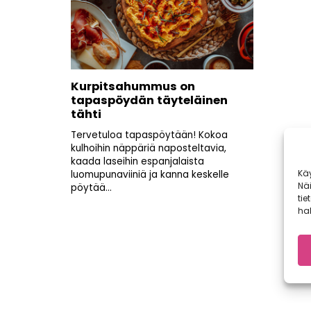
Kurpitsahummus on
tapaspöydän täyteläinen
tähti
Tervetuloa tapaspöytään! Kokoa
kulhoihin näppäriä naposteltavia,
kaada laseihin espanjalaista
Kä
luomupunaviiniä ja kanna keskelle
Nä
pöytää...
tie
hal