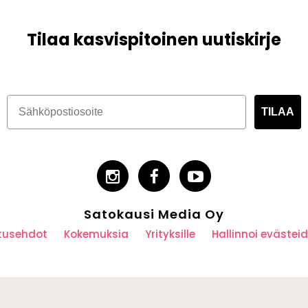
Tilaa kasvispitoinen uutiskirje
TILAA
Satokausi Media Oy
utusehdot
Kokemuksia
Yrityksille
Hallinnoi eväste