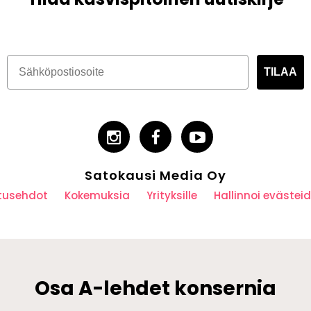
TILAA
Satokausi Media Oy
utusehdot
Kokemuksia
Yrityksille
Hallinnoi eväste
Osa A-lehdet konsernia