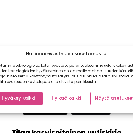
Hallinnoi evästeiden suostumusta
ytämme teknologioita, kuten evästeitä parantaaksemme selailukokemust
iden teknologioiden hyväksyminen antaa meille mahdollisuuden käsitell
toja, kuten selailukäyttäytymistä tai yksilöllisiä tunnuksia tällä sivustolla. V
lita evästeiden käyttölupaa alla olevista painikkeista.
Hyväksy kaikki
Hylkää kaikki
Näytä asetukse
Tilaa kasvispitoinen uutiskirje