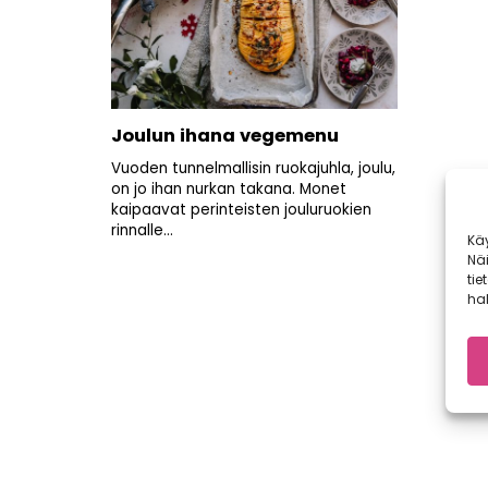
Joulun ihana vegemenu
Vuoden tunnelmallisin ruokajuhla, joulu,
on jo ihan nurkan takana. Monet
kaipaavat perinteisten jouluruokien
rinnalle...
Kä
Nä
tie
hal