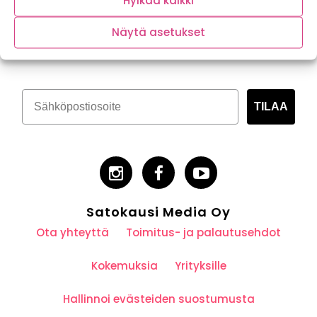
Hylkää kaikki
Tilaa kasvispitoinen uutiskirje
Näytä asetukset
TILAA
Satokausi Media Oy
Ota yhteyttä
Toimitus- ja palautusehdot
Kokemuksia
Yrityksille
Hallinnoi evästeiden suostumusta