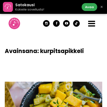
Satokausi
×
Avaa
Kokeile sovellusta!
Avainsana:
kurpitsapikkeli