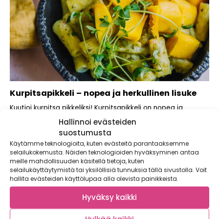
Kurpitsapikkeli – nopea ja herkullinen lisuke
Kuutioi kurpitsa pikkeliksi! Kurpitsapikkeli on nopea ja
herkullinen versio perinteisestä kurpitsasäilykkeestä. Upota
Hallinnoi evästeiden
kuutioitu kurpitsa...
suostumusta
Käytämme teknologioita, kuten evästeitä parantaaksemme
selailukokemusta. Näiden teknologioiden hyväksyminen antaa
meille mahdollisuuden käsitellä tietoja, kuten
selailukäyttäytymistä tai yksilöllisiä tunnuksia tällä sivustolla. Voit
hallita evästeiden käyttölupaa alla olevista painikkeista.
Hyväksy kaikki