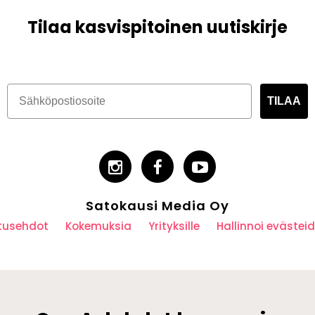
Tilaa kasvispitoinen uutiskirje
TILAA
Satokausi Media Oy
utusehdot
Kokemuksia
Yrityksille
Hallinnoi eväste