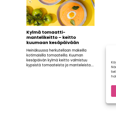
Kylmä tomaatti-
mantelikeitto – keitto
kuumaan kesäpäivään
Heinäkuussa herkutellaan makeilla
kotimaisilla tomaateilla. Kuuman
kesäpäivän kylmä keitto valmistuu
Kä
kypsistä tomaateista ja manteleista....
Nä
tie
hal