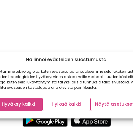
Hallinnoi evästeiden suostumusta
ytämme teknologioita, kuten evästeitä parantaaksemme selailukokemust
iden teknologioiden hyväksyminen antaa meille mahdollisuuden käsitell
toja, kuten selailukäyttäytymistä tai yksilöllisiä tunnuksia tällä sivustolla. V
lita evästeiden käyttölupaa alla olevista painikkeista.
Hyväksy kaikki
Hylkää kaikki
Näytä asetukse