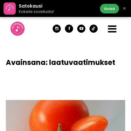
Satokausi
×
Avaa
Kokeile sovellusta!
Avainsana:
laatuvaatimukset