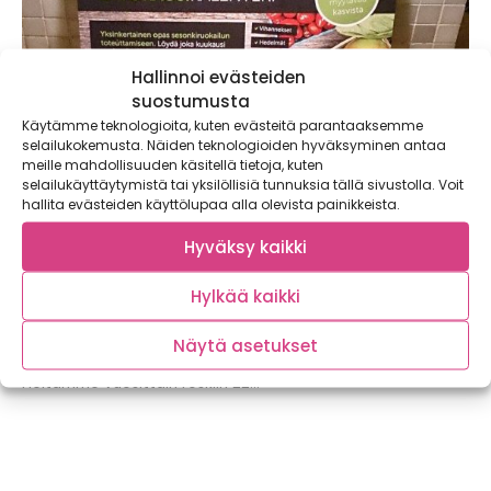
Hallinnoi evästeiden
suostumusta
Käytämme teknologioita, kuten evästeitä parantaaksemme
selailukokemusta. Näiden teknologioiden hyväksyminen antaa
meille mahdollisuuden käsitellä tietoja, kuten
selailukäyttäytymistä tai yksilöllisiä tunnuksia tällä sivustolla. Voit
hallita evästeiden käyttölupaa alla olevista painikkeista.
Hyväksy kaikki
Ovatko kasvisten laatuvaatimukset
Hylkää kaikki
kääntyneet meitä vastaan?
Viime viikolla vietetty hävikkiviikko on toivottavasti
Näytä asetukset
herättänyt meidät pohtimaan kulutustottumuksiamme.
Heitämme vuosittain roskiin 22...