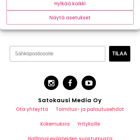
Hylkää kaikki
Näytä asetukset
Tilaa kasvispitoinen uutiskirje
TILAA
Satokausi Media Oy
Ota yhteyttä
Toimitus- ja palautusehdot
Kokemuksia
Yrityksille
Hallinnoi evästeiden suostumusta