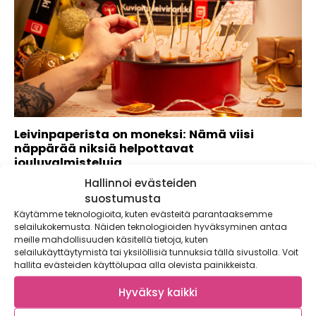
Leivinpaperista on moneksi: Nämä viisi
näppärää niksiä helpottavat
jouluvalmisteluja
Hallinnoi evästeiden
Joulu on monille ennen kaikkea ruokajuhla, jota
valmistellaan päivätolkulla. Kotikokin paras apuri on...
suostumusta
Käytämme teknologioita, kuten evästeitä parantaaksemme
selailukokemusta. Näiden teknologioiden hyväksyminen antaa
meille mahdollisuuden käsitellä tietoja, kuten
selailukäyttäytymistä tai yksilöllisiä tunnuksia tällä sivustolla. Voit
hallita evästeiden käyttölupaa alla olevista painikkeista.
Hyväksy kaikki