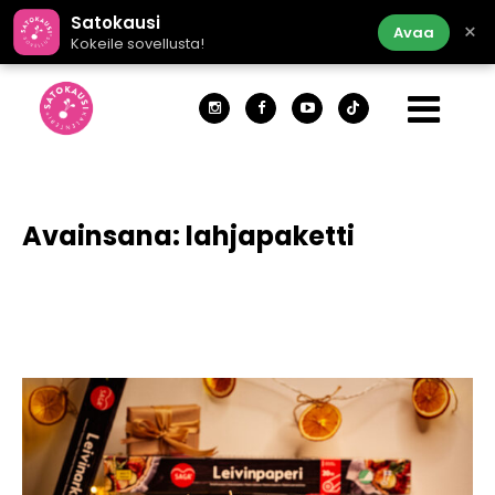
Satokausi
×
Avaa
Kokeile sovellusta!
Avainsana:
lahjapaketti