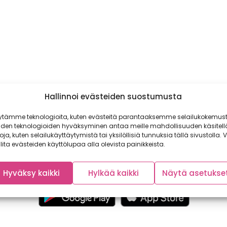
Hallinnoi evästeiden suostumusta
ytämme teknologioita, kuten evästeitä parantaaksemme selailukokemust
iden teknologioiden hyväksyminen antaa meille mahdollisuuden käsitell
toja, kuten selailukäyttäytymistä tai yksilöllisiä tunnuksia tällä sivustolla. V
lita evästeiden käyttölupaa alla olevista painikkeista.
Hyväksy kaikki
Hylkää kaikki
Näytä asetukse