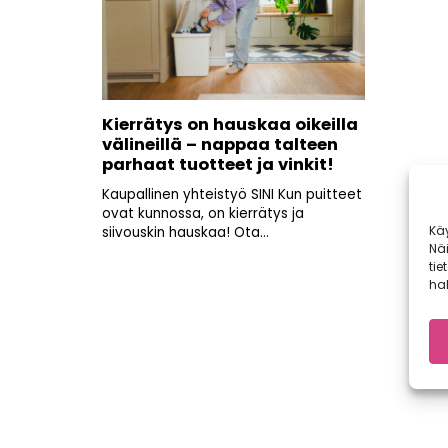
Kierrätys on hauskaa oikeilla
välineillä – nappaa talteen
parhaat tuotteet ja vinkit!
Kaupallinen yhteistyö SINI Kun puitteet
ovat kunnossa, on kierrätys ja
Kä
siivouskin hauskaa! Ota...
Nä
tie
hal