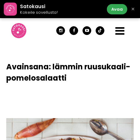
Satokausi
×
Avaa
Kokeile sovellusta!
Avainsana:
lämmin ruusukaali-
pomelosalaatti