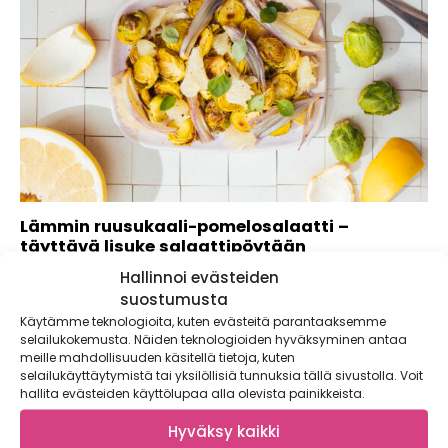
Lämmin ruusukaali-pomelosalaatti –
täyttävä lisuke salaattipöytään
Hallinnoi evästeiden
Ruusukaalit paahtuvat uunissa erityisen makeiksi ja samalla
niistä poistuu kaaleille ominainen kitkeryys. Lämmin
suostumusta
ruusukaali-pomelosalaatti...
Käytämme teknologioita, kuten evästeitä parantaaksemme
selailukokemusta. Näiden teknologioiden hyväksyminen antaa
meille mahdollisuuden käsitellä tietoja, kuten
selailukäyttäytymistä tai yksilöllisiä tunnuksia tällä sivustolla. Voit
hallita evästeiden käyttölupaa alla olevista painikkeista.
Hyväksy kaikki