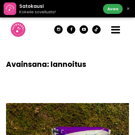
Satokausi
×
Avaa
Kokeile sovellusta!
Avainsana:
lannoitus