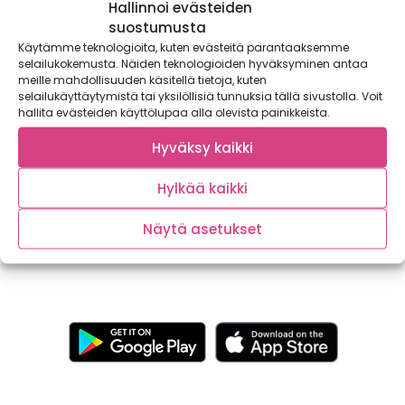
Hallinnoi evästeiden
suostumusta
Käytämme teknologioita, kuten evästeitä parantaaksemme
selailukokemusta. Näiden teknologioiden hyväksyminen antaa
meille mahdollisuuden käsitellä tietoja, kuten
selailukäyttäytymistä tai yksilöllisiä tunnuksia tällä sivustolla. Voit
hallita evästeiden käyttölupaa alla olevista painikkeista.
Hyötykasvien hyvinvointi
Hyväksy kaikki
Tänä kesänä Satokausikalenterin blogi päivittyy myös
Hylkää kaikki
puutarhakuulumisilla. Turkulaiset puutarhurit Riikka ja
Wiivi tarjoavat vinkkejä ja tietoa...
Näytä asetukset