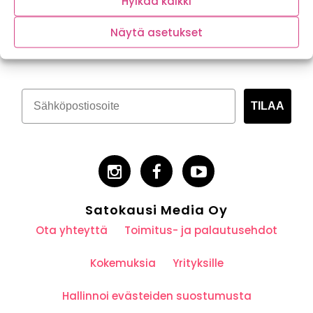
Hylkää kaikki
Tilaa kasvispitoinen uutiskirje
Näytä asetukset
TILAA
Satokausi Media Oy
Ota yhteyttä
Toimitus- ja palautusehdot
Kokemuksia
Yrityksille
Hallinnoi evästeiden suostumusta