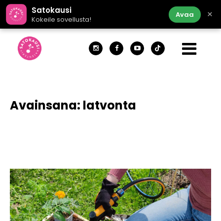
Satokausi
×
Avaa
Kokeile sovellusta!
Avainsana:
latvonta