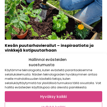
Kesän puutarhavierailut – inspiraatiota ja
vinkkejä kotipuutarhaan
Kulunut kasvukausi vei meidät kolmeen erilaiseen
Hallinnoi evästeiden
puutarhaan, joissa pääsimme yhdessä oppimaan uutta ja...
suostumusta
Käytämme teknologioita, kuten evästeitä parantaaksemme
selailukokemusta. Näiden teknologioiden hyväksyminen antaa
meille mahdollisuuden käsitellä tietoja, kuten
selailukäyttäytymistä tai yksilöllisiä tunnuksia tällä sivustolla. Voit
hallita evästeiden käyttölupaa alla olevista painikkeista.
Hyväksy kaikki