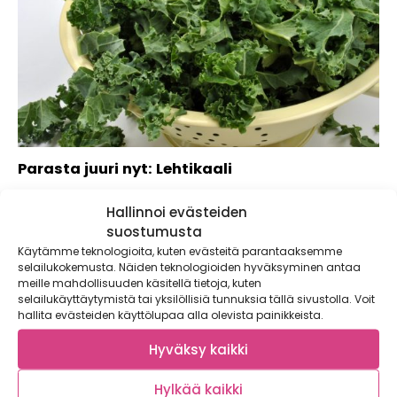
Parasta juuri nyt: Lehtikaali
Lehtikaali on löytänyt tiensä ruokakauppoihin. Lehtikaali oli
Hallinnoi evästeiden
vuoden 2013 hittikasvis ja se on jatkanut...
suostumusta
Käytämme teknologioita, kuten evästeitä parantaaksemme
selailukokemusta. Näiden teknologioiden hyväksyminen antaa
meille mahdollisuuden käsitellä tietoja, kuten
selailukäyttäytymistä tai yksilöllisiä tunnuksia tällä sivustolla. Voit
hallita evästeiden käyttölupaa alla olevista painikkeista.
Hyväksy kaikki
Hylkää kaikki