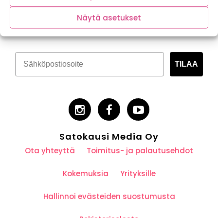
Tilaa kasvispitoinen uutiskirje
Näytä asetukset
TILAA
Satokausi Media Oy
Ota yhteyttä
Toimitus- ja palautusehdot
Kokemuksia
Yrityksille
Hallinnoi evästeiden suostumusta