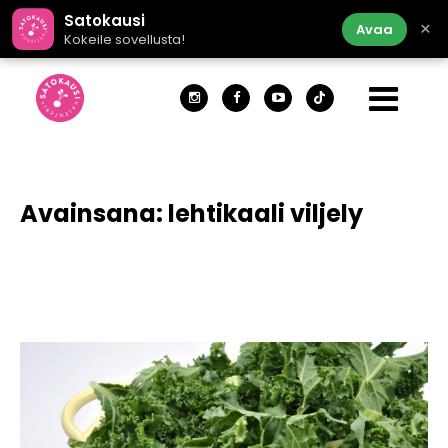
Satokausi
×
Avaa
Kokeile sovellusta!
Avainsana:
lehtikaali viljely