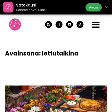
Satokausi
×
Avaa
Kokeile sovellusta!
Avainsana:
lettutaikina