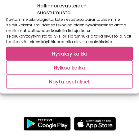
Hallinnoi evästeiden
suostumusta
Käytämme teknologioita, kuten evästeitä parantaaksemme
selailukokemusta. Näiden teknologioiden hyväksyminen antaa
meille mahdollisuuden käsitellä tietoja, kuten
selailukäyttäytymistä tai yksilöllisiä tunnuksia tällä sivustolla. Voit
hallita evästeiden käyttölupaa alla olevista painikkeista.
Hyväksy kaikki
Maistuva aamiainen: Omenarahkaletut
Jotain ihanaa ja erityistä aamiaiseksi – miten olisi
Hylkää kaikki
omenarahkaletut? Nämä herkulliset omenarahkaletut
valmistuvat käden...
Näytä asetukset