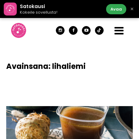
Satokausi
×
Avaa
Kokeile sovellusta!
Avainsana:
lihaliemi