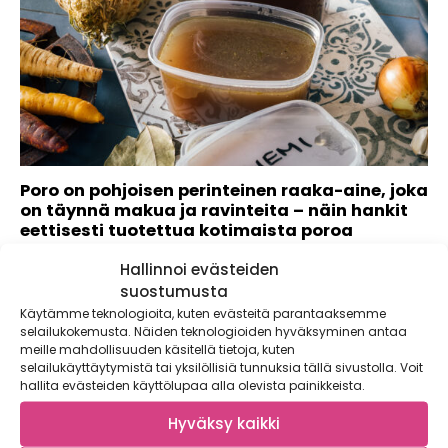
Poro on pohjoisen perinteinen raaka-aine, joka
on täynnä makua ja ravinteita – näin hankit
eettisesti tuotettua kotimaista poroa
Tiesitkö, että poro on syksyn sesonkiruokaa? Pääsimme
Hallinnoi evästeiden
tutustumaan kotimaisen poronlihan tuotantoon ja
suostumusta
kokosimme tähän...
Käytämme teknologioita, kuten evästeitä parantaaksemme
selailukokemusta. Näiden teknologioiden hyväksyminen antaa
meille mahdollisuuden käsitellä tietoja, kuten
selailukäyttäytymistä tai yksilöllisiä tunnuksia tällä sivustolla. Voit
hallita evästeiden käyttölupaa alla olevista painikkeista.
Hyväksy kaikki