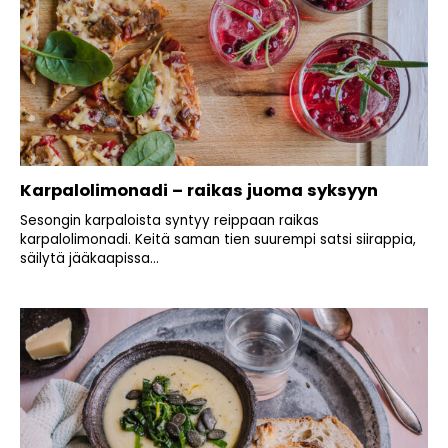
Karpalolimonadi – raikas juoma syksyyn
Sesongin karpaloista syntyy reippaan raikas
karpalolimonadi. Keitä saman tien suurempi satsi siirappia,
säilytä jääkaapissa...