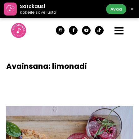
Satokausi
×
Avaa
Kokeile sovellusta!
Avainsana:
limonadi