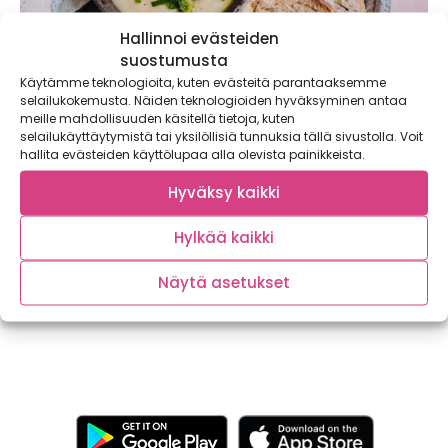
Hallinnoi evästeiden
suostumusta
Käytämme teknologioita, kuten evästeitä parantaaksemme
selailukokemusta. Näiden teknologioiden hyväksyminen antaa
meille mahdollisuuden käsitellä tietoja, kuten
selailukäyttäytymistä tai yksilöllisiä tunnuksia tällä sivustolla. Voit
hallita evästeiden käyttölupaa alla olevista painikkeista.
Loppusyksyn lohduttavimmat ruokahetket
ammennetaan Ahvenanmaalta – Sipsinachot
Hyväksy kaikki
ja omena-juuressosekeitto kohottavat
leffaillan tai pikkujoulut
Hylkää kaikki
Tätä hetkeä olemme koko vuoden odottaneet.
Ahvenanmaan sadonkorjuu on saavuttanut huippunsa.
Näytä asetukset
Kotimaisen omenasadon kerrotaan...