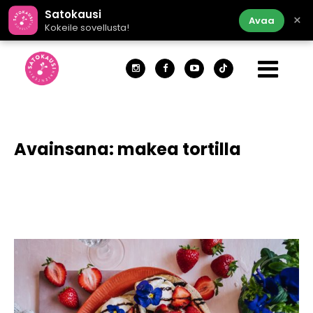
Satokausi
×
Avaa
Kokeile sovellusta!
Avainsana:
makea tortilla