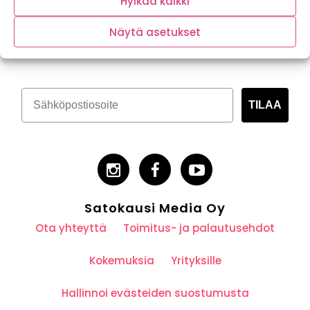
Hylkää kaikki
Tilaa kasvispitoinen uutiskirje
Näytä asetukset
TILAA
Satokausi Media Oy
Ota yhteyttä
Toimitus- ja palautusehdot
Kokemuksia
Yrityksille
Hallinnoi evästeiden suostumusta