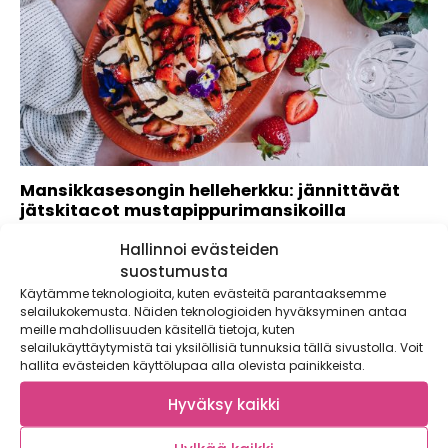
Mansikkasesongin helleherkku: jännittävät
jätskitacot mustapippurimansikoilla
Nyt niitä saa, nimittäin kotimaisia mansikoita! Kun pakastin
Hallinnoi evästeiden
ja hillopurkit on täytetty talven...
suostumusta
Käytämme teknologioita, kuten evästeitä parantaaksemme
selailukokemusta. Näiden teknologioiden hyväksyminen antaa
meille mahdollisuuden käsitellä tietoja, kuten
selailukäyttäytymistä tai yksilöllisiä tunnuksia tällä sivustolla. Voit
hallita evästeiden käyttölupaa alla olevista painikkeista.
Hyväksy kaikki