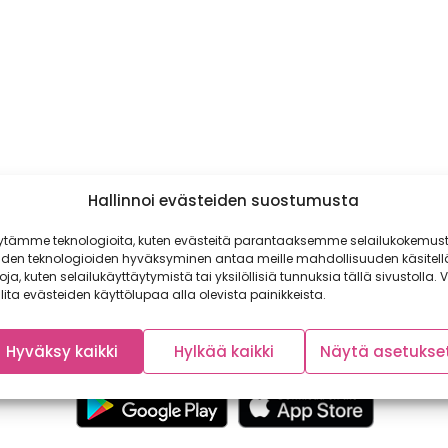
Hallinnoi evästeiden suostumusta
ytämme teknologioita, kuten evästeitä parantaaksemme selailukokemust
iden teknologioiden hyväksyminen antaa meille mahdollisuuden käsitell
toja, kuten selailukäyttäytymistä tai yksilöllisiä tunnuksia tällä sivustolla. V
lita evästeiden käyttölupaa alla olevista painikkeista.
Hyväksy kaikki
Hylkää kaikki
Näytä asetukse