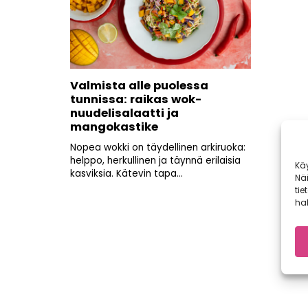
Valmista alle puolessa
tunnissa: raikas wok-
nuudelisalaatti ja
mangokastike
Nopea wokki on täydellinen arkiruoka:
helppo, herkullinen ja täynnä erilaisia
Kä
kasviksia. Kätevin tapa...
Nä
tie
hal