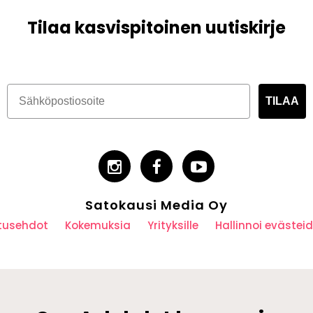
Tilaa kasvispitoinen uutiskirje
TILAA
Satokausi Media Oy
utusehdot
Kokemuksia
Yrityksille
Hallinnoi eväste