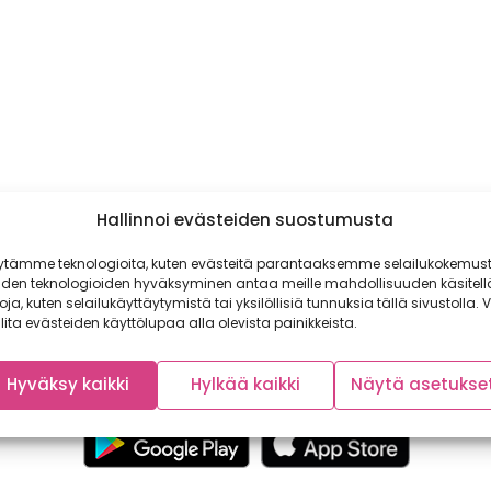
Hallinnoi evästeiden suostumusta
ytämme teknologioita, kuten evästeitä parantaaksemme selailukokemust
iden teknologioiden hyväksyminen antaa meille mahdollisuuden käsitell
toja, kuten selailukäyttäytymistä tai yksilöllisiä tunnuksia tällä sivustolla. V
lita evästeiden käyttölupaa alla olevista painikkeista.
Hyväksy kaikki
Hylkää kaikki
Näytä asetukse