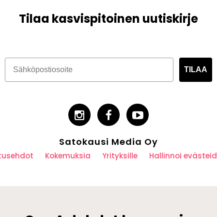
Tilaa kasvispitoinen uutiskirje
TILAA
Satokausi Media Oy
utusehdot
Kokemuksia
Yrityksille
Hallinnoi eväste