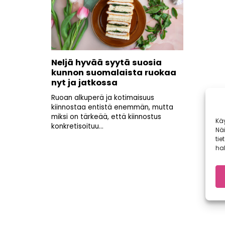
Neljä hyvää syytä suosia
kunnon suomalaista ruokaa
nyt ja jatkossa
Ruoan alkuperä ja kotimaisuus
kiinnostaa entistä enemmän, mutta
miksi on tärkeää, että kiinnostus
Kä
konkretisoituu...
Nä
tie
hal