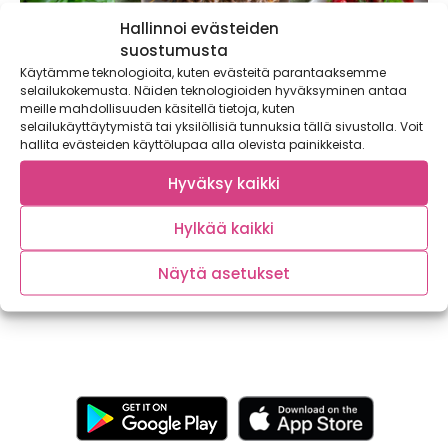
Hallinnoi evästeiden
suostumusta
Käytämme teknologioita, kuten evästeitä parantaaksemme
selailukokemusta. Näiden teknologioiden hyväksyminen antaa
meille mahdollisuuden käsitellä tietoja, kuten
selailukäyttäytymistä tai yksilöllisiä tunnuksia tällä sivustolla. Voit
hallita evästeiden käyttölupaa alla olevista painikkeista.
Hyväksy kaikki
Marinoi makua ja mehevyyttä kesän
herkkuvartaisiin
Hylkää kaikki
Tänä kesänä otetaan haltuun marinoinnin salat ja grillataan
entistäkin maukkaampia herkkuja. Grillasit sitten...
Näytä asetukset