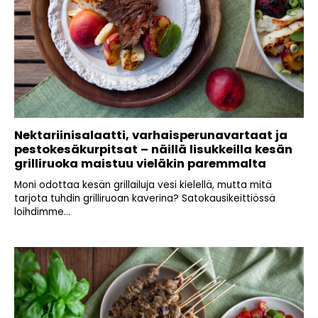
Nektariinisalaatti, varhaisperunavartaat ja
pestokesäkurpitsat – näillä lisukkeilla kesän
grilliruoka maistuu vieläkin paremmalta
Moni odottaa kesän grillailuja vesi kielellä, mutta mitä
tarjota tuhdin grilliruoan kaverina? Satokausikeittiössä
loihdimme...