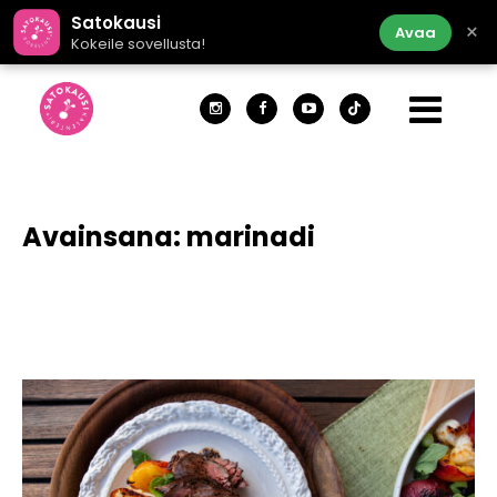
Satokausi
×
Avaa
Kokeile sovellusta!
Avainsana:
marinadi