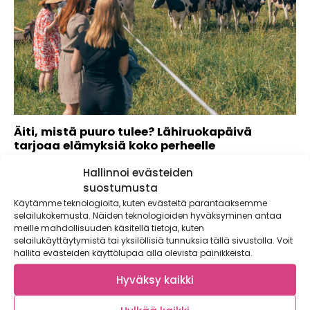
Äiti, mistä puuro tulee? Lähiruokapäivä
tarjoaa elämyksiä koko perheelle
Kun suosit lähiruokaa, tiedät varmasti, mistä ruoka tulee.
Hallinnoi evästeiden
Tutustuimme lasten kanssa Hämeen lähiruokatiloihin, jotka...
suostumusta
Käytämme teknologioita, kuten evästeitä parantaaksemme
selailukokemusta. Näiden teknologioiden hyväksyminen antaa
meille mahdollisuuden käsitellä tietoja, kuten
selailukäyttäytymistä tai yksilöllisiä tunnuksia tällä sivustolla. Voit
hallita evästeiden käyttölupaa alla olevista painikkeista.
Hyväksy kaikki