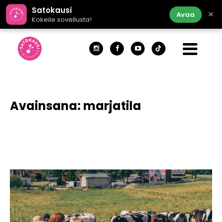
Satokausi
×
Avaa
Kokeile sovellusta!
Avainsana:
marjatila