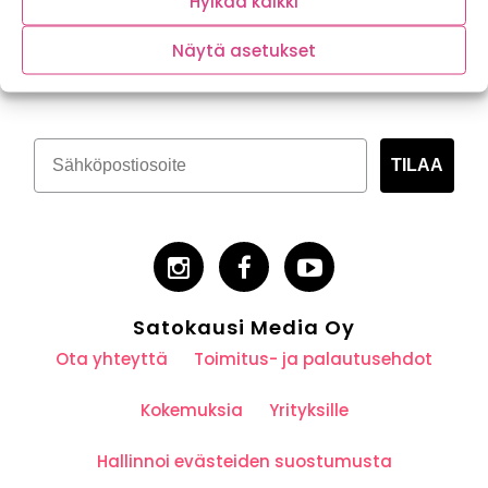
Hylkää kaikki
Tilaa kasvispitoinen uutiskirje
Näytä asetukset
TILAA
Satokausi Media Oy
Ota yhteyttä
Toimitus- ja palautusehdot
Kokemuksia
Yrityksille
Hallinnoi evästeiden suostumusta