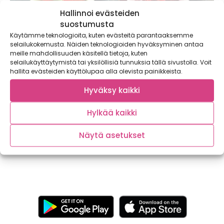
Hallinnoi evästeiden
suostumusta
Käytämme teknologioita, kuten evästeitä parantaaksemme
selailukokemusta. Näiden teknologioiden hyväksyminen antaa
meille mahdollisuuden käsitellä tietoja, kuten
selailukäyttäytymistä tai yksilöllisiä tunnuksia tällä sivustolla. Voit
hallita evästeiden käyttölupaa alla olevista painikkeista.
Hyväksy kaikki
Marjojen nauttiminen kannattaa
Marjat ovat osa terveellistä ruokavaliota ja
Hylkää kaikki
ravitsemussuositusten mukaan niitä tulisi nauttia päivittäin.
Ne ovat...
Näytä asetukset