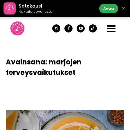
Satokausi
×
Avaa
Kokeile sovellusta!
Avainsana:
marjojen
terveysvaikutukset