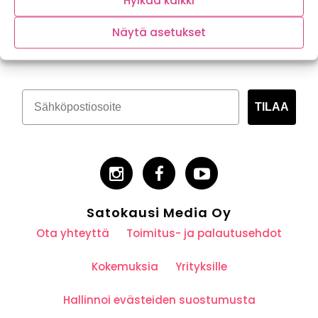
Hylkää kaikki
Tilaa kasvispitoinen uutiskirje
Näytä asetukset
TILAA
Satokausi Media Oy
Ota yhteyttä
Toimitus- ja palautusehdot
Kokemuksia
Yrityksille
Hallinnoi evästeiden suostumusta