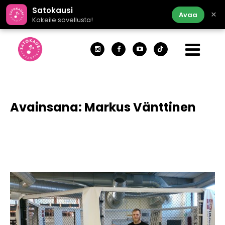
Satokausi
×
Avaa
Kokeile sovellusta!
Avainsana:
Markus Vänttinen