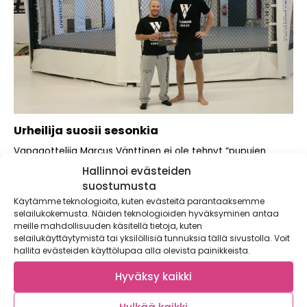
Urheilija suosii sesonkia
Vapaaottelija Marcus Vänttinen ei ole tehnyt “pupujen
kanssa sopimusta, etteivät he lainaa hänen
Hallinnoi evästeiden
polkupyöräänsä”....
suostumusta
Käytämme teknologioita, kuten evästeitä parantaaksemme
selailukokemusta. Näiden teknologioiden hyväksyminen antaa
meille mahdollisuuden käsitellä tietoja, kuten
selailukäyttäytymistä tai yksilöllisiä tunnuksia tällä sivustolla. Voit
hallita evästeiden käyttölupaa alla olevista painikkeista.
Hyväksy kaikki