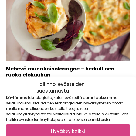
Mehevä munakoisolasagne – herkullinen
ruoka elokuuhun
Hallinnoi evästeiden
Muheva munakoiso ilahduttaa monipuolisuudellaan –
kokkaile herkullista munakoisolasagnea. Nauti mehevä
suostumusta
munakoisolasagne raikkaan vihersalaatin kanssa....
Käytämme teknologioita, kuten evästeitä parantaaksemme
selailukokemusta. Näiden teknologioiden hyväksyminen antaa
meille mahdollisuuden käsitellä tietoja, kuten
selailukäyttäytymistä tai yksilöllisiä tunnuksia tällä sivustolla. Voit
hallita evästeiden käyttölupaa alla olevista painikkeista.
Hyväksy kaikki