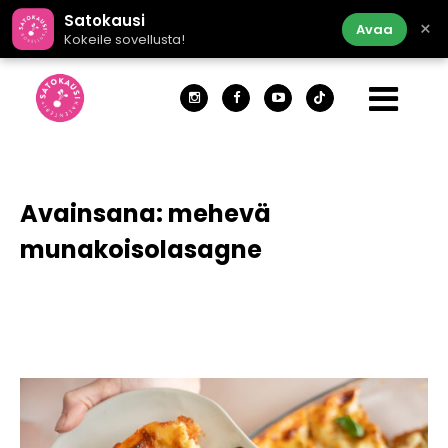
Satokausi
×
Avaa
Kokeile sovellusta!
Avainsana:
mehevä
munakoisolasagne