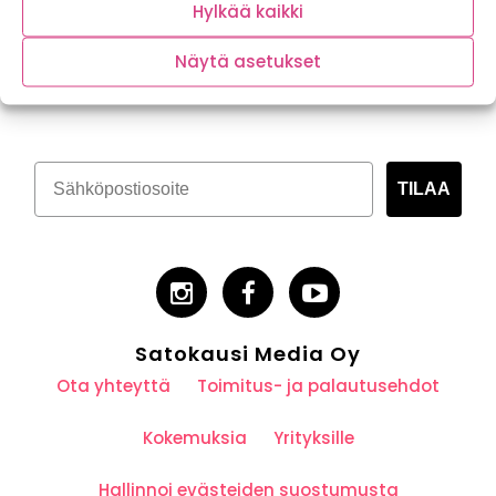
Hylkää kaikki
Näytä asetukset
Tilaa kasvispitoinen uutiskirje
TILAA
Satokausi Media Oy
Ota yhteyttä
Toimitus- ja palautusehdot
Kokemuksia
Yrityksille
Hallinnoi evästeiden suostumusta