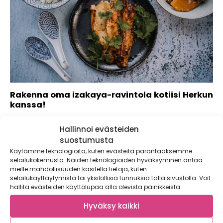
Rakenna oma izakaya-ravintola kotiisi Herkun
kanssa!
Japanilainen ruokakulttuuri on valloittanut Food Market
Hallinnoi evästeiden
Herkku -myymälät sekä Satokausi-jengin sydämet
tammikuun ajaksi....
suostumusta
Käytämme teknologioita, kuten evästeitä parantaaksemme
selailukokemusta. Näiden teknologioiden hyväksyminen antaa
meille mahdollisuuden käsitellä tietoja, kuten
selailukäyttäytymistä tai yksilöllisiä tunnuksia tällä sivustolla. Voit
hallita evästeiden käyttölupaa alla olevista painikkeista.
Hyväksy kaikki