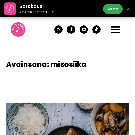
Satokausi
×
Avaa
Kokeile sovellusta!
Avainsana:
misosiika