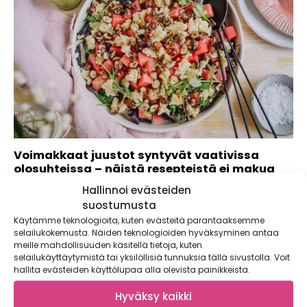
Voimakkaat juustot syntyvät vaativissa
olosuhteissa – näistä resepteistä ei makua
puutu!
Hallinnoi evästeiden
Kaupallinen yhteistyö: Visit Åland Tiedätkö sinä miksi
suostumusta
saariston juustot ovat usein voimakkaamman makuisia?...
Käytämme teknologioita, kuten evästeitä parantaaksemme
selailukokemusta. Näiden teknologioiden hyväksyminen antaa
meille mahdollisuuden käsitellä tietoja, kuten
selailukäyttäytymistä tai yksilöllisiä tunnuksia tällä sivustolla. Voit
hallita evästeiden käyttölupaa alla olevista painikkeista.
Hyväksy kaikki