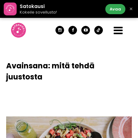
Satokausi
×
Avaa
Kokeile sovellusta!
Avainsana:
mitä tehdä
juustosta