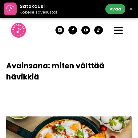
Satokausi
×
Avaa
Kokeile sovellusta!
Avainsana:
miten välttää
hävikkiä