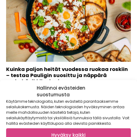
Kuinka paljon heität vuodessa ruokaa roskiin
– testaa Pauligin suosittu ja näppärä
ruokahävikkilaskuri
Hallinnoi evästeiden
Kaupallinen yhteistyö: Paulig Tiesitkö, että
suostumusta
keskivertosuomalainen heittää jopa 25 kiloa vuodessa
Käytämme teknologioita, kuten evästeitä parantaaksemme
ruokaa roskiin?...
selailukokemusta. Näiden teknologioiden hyväksyminen antaa
meille mahdollisuuden käsitellä tietoja, kuten
selailukäyttäytymistä tai yksilöllisiä tunnuksia tällä sivustolla. Voit
hallita evästeiden käyttölupaa alla olevista painikkeista.
Hyväksy kaikki