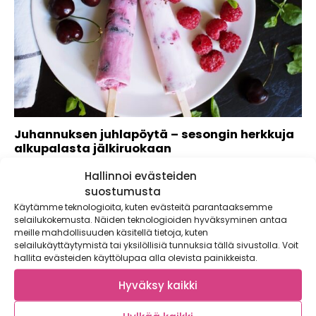
Juhannuksen juhlapöytä – sesongin herkkuja
alkupalasta jälkiruokaan
Juhannus on kesän kohokohta – yöttömän yön juhla, joka
Hallinnoi evästeiden
kokoaa ystävät ja perheen yhteisen...
suostumusta
Käytämme teknologioita, kuten evästeitä parantaaksemme
selailukokemusta. Näiden teknologioiden hyväksyminen antaa
meille mahdollisuuden käsitellä tietoja, kuten
selailukäyttäytymistä tai yksilöllisiä tunnuksia tällä sivustolla. Voit
hallita evästeiden käyttölupaa alla olevista painikkeista.
Hyväksy kaikki