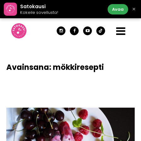
Satokausi
×
Avaa
Kokeile sovellusta!
Avainsana:
mökkiresepti