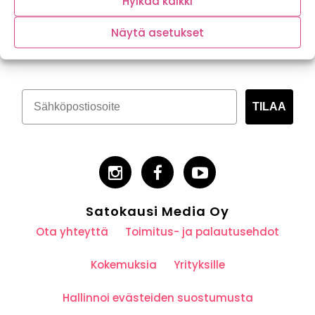
Hylkää kaikki
Tilaa kasvispitoinen uutiskirje
Näytä asetukset
TILAA
Satokausi Media Oy
Ota yhteyttä
Toimitus- ja palautusehdot
Kokemuksia
Yrityksille
Hallinnoi evästeiden suostumusta