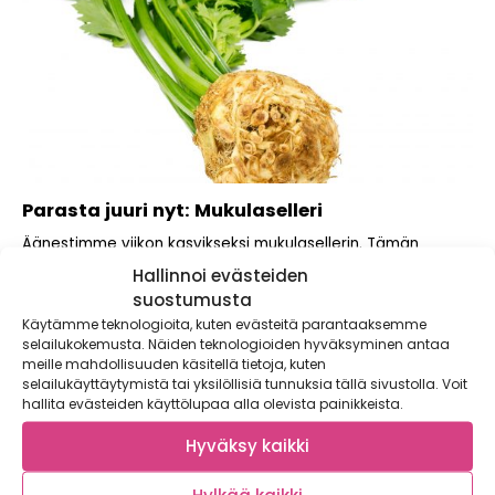
Parasta juuri nyt: Mukulaselleri
Äänestimme viikon kasvikseksi mukulasellerin. Tämän
rosoisen mukulan jäännöksiä on löydetty egyptiläisistä
Hallinnoi evästeiden
haudoista ja meille...
suostumusta
Käytämme teknologioita, kuten evästeitä parantaaksemme
selailukokemusta. Näiden teknologioiden hyväksyminen antaa
meille mahdollisuuden käsitellä tietoja, kuten
selailukäyttäytymistä tai yksilöllisiä tunnuksia tällä sivustolla. Voit
hallita evästeiden käyttölupaa alla olevista painikkeista.
Hyväksy kaikki