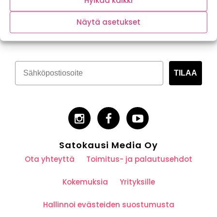
Hylkää kaikki
Tilaa kasvispitoinen uutiskirje
Näytä asetukset
TILAA
Satokausi Media Oy
Ota yhteyttä
Toimitus- ja palautusehdot
Kokemuksia
Yrityksille
Hallinnoi evästeiden suostumusta