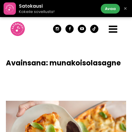
Satokausi
×
Avaa
Kokeile sovellusta!
Avainsana:
munakoisolasagne