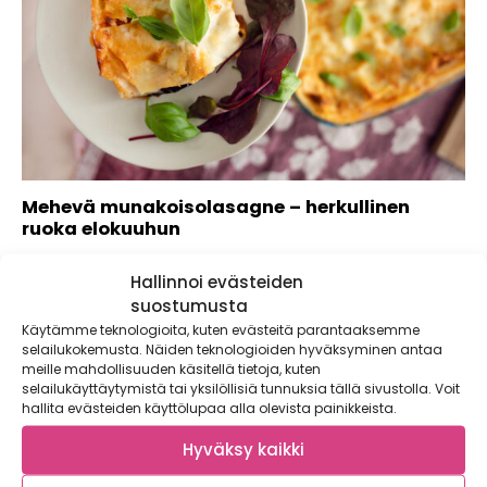
Mehevä munakoisolasagne – herkullinen
ruoka elokuuhun
Muheva munakoiso ilahduttaa monipuolisuudellaan –
Hallinnoi evästeiden
kokkaile herkullista munakoisolasagnea. Nauti mehevä
munakoisolasagne raikkaan vihersalaatin kanssa....
suostumusta
Käytämme teknologioita, kuten evästeitä parantaaksemme
selailukokemusta. Näiden teknologioiden hyväksyminen antaa
meille mahdollisuuden käsitellä tietoja, kuten
selailukäyttäytymistä tai yksilöllisiä tunnuksia tällä sivustolla. Voit
hallita evästeiden käyttölupaa alla olevista painikkeista.
Hyväksy kaikki