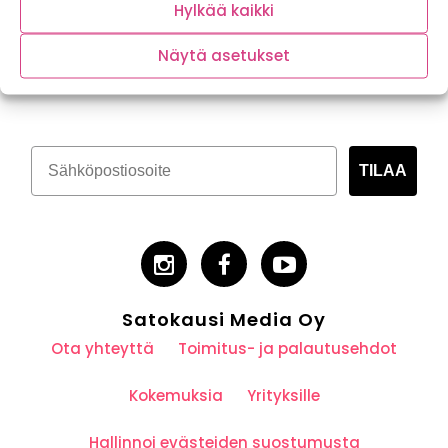
Hylkää kaikki
Näytä asetukset
Tilaa kasvispitoinen uutiskirje
TILAA
Satokausi Media Oy
Ota yhteyttä
Toimitus- ja palautusehdot
Kokemuksia
Yrityksille
Hallinnoi evästeiden suostumusta